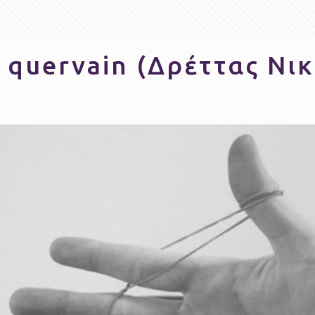
 quervain (Δρέττας Νι