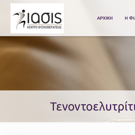
ΑΡΧΙΚΉ
Η Φ
Τενοντοελυτρίτ