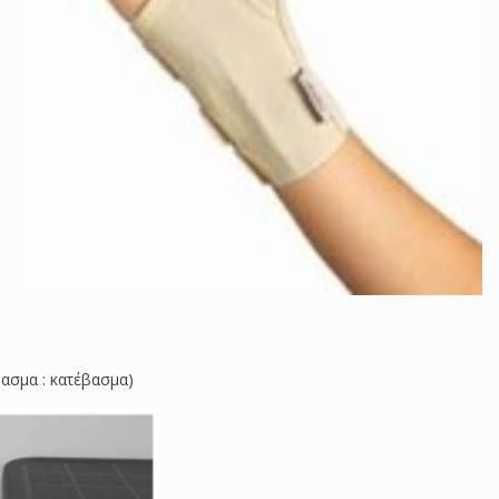
ασμα : κατέβασμα)