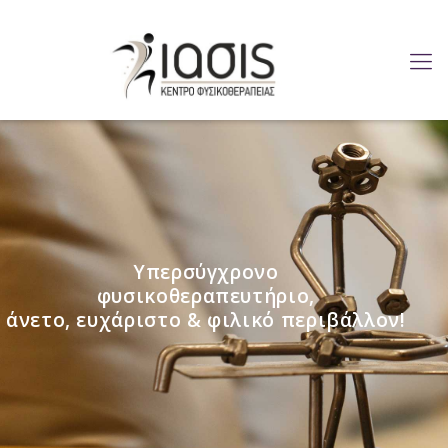
Υπερσύγχρονο
φυσικοθεραπευτήριο,
άνετο, ευχάριστο & φιλικό περιβάλλον!