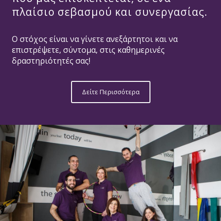
πλαίσιο σεβασμού και συνεργασίας.
Ο στόχος είναι να γίνετε ανεξάρτητοι και να
ΙΑΣΙΣ
επιστρέψετε, σύντομα, στις καθημερινές
δραστηριότητές σας!
Επισκεφθείτε το κέντρο ΙΑΣΙΣ, στα
Δείτε Περισσότερα
Πεύκα Θεσσαλονίκης, για να
σχεδιάσουμε, μαζί, το πρόγραμμα
φυσικοθεραπείας που χρειάζεστε
βάσει των αναγκών σας!
Επικοινωνήστε, τώρα, μαζί μας