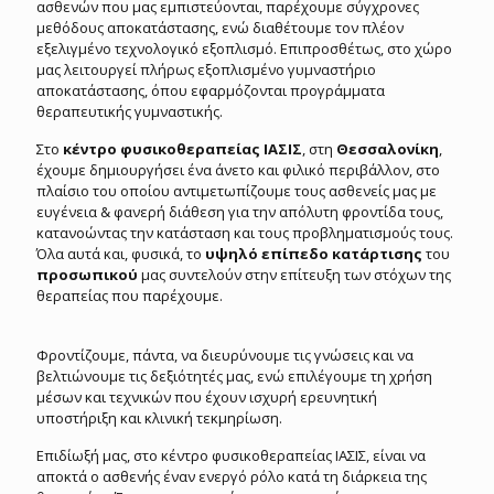
ασθενών που μας εμπιστεύονται, παρέχουμε σύγχρονες
μεθόδους αποκατάστασης, ενώ διαθέτουμε τον πλέον
εξελιγμένο τεχνολογικό εξοπλισμό. Επιπροσθέτως, στο χώρο
μας λειτουργεί πλήρως εξοπλισμένο γυμναστήριο
αποκατάστασης, όπου εφαρμόζονται προγράμματα
θεραπευτικής γυμναστικής.
Στο
κέντρο φυσικοθεραπείας ΙΑΣΙΣ
, στη
Θεσσαλονίκη
,
έχουμε δημιουργήσει ένα άνετο και φιλικό περιβάλλον, στο
πλαίσιο του οποίου αντιμετωπίζουμε τους ασθενείς μας με
ευγένεια & φανερή διάθεση για την απόλυτη φροντίδα τους,
κατανοώντας την κατάσταση και τους προβληματισμούς τους.
Όλα αυτά και, φυσικά, το
υψηλό επίπεδο κατάρτισης
του
προσωπικού
μας συντελούν στην επίτευξη των στόχων της
θεραπείας που παρέχουμε.
Φροντίζουμε, πάντα, να διευρύνουμε τις γνώσεις και να
βελτιώνουμε τις δεξιότητές μας, ενώ επιλέγουμε τη χρήση
μέσων και τεχνικών που έχουν ισχυρή ερευνητική
υποστήριξη και κλινική τεκμηρίωση.
Επιδίωξή μας, στο κέντρο φυσικοθεραπείας ΙΑΣΙΣ, είναι να
αποκτά ο ασθενής έναν ενεργό ρόλο κατά τη διάρκεια της