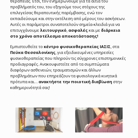
θεραπείας. Έτσι, τον ενημερώνουμε για τα αίτια του
προβλήματός του, του εξηγούμε τους στόχους της
επιλεγείσας θεραπευτικής παρέμβασης, ενώ τον
εκπαιδεύουμε και στην εκτέλεση από μέρους του ασκήσεων.
Αυτές οι παράμετροι συναποτελούν σημεία-κλειδιά για να
επιτυγχάνουμε
λειτουργικό
,
ασφαλές
και με
διάρκεια
στο χρόνο αποτέλεσμα αποκατάστασης!
Εμπιστευθείτε το
κέντρο φυσικοθεραπείας ΙΑΣΙΣ
, στα
Πεύκα Θεσσαλονίκης
, για εξειδικευμένες υπηρεσίες
φυσικοθεραπείας που πληρούν τις σύγχρονες επιστημονικές
προδιαγραφές. Ανακουφιστείτε από τα συμπτώματα
διαφόρων ασθενειών, τραυματισμών και άλλων
προβλημάτων που επηρεάζουν τα φυσιολογικά κινητικά
πρότυπα και…
ανακτήστε την ποιοτική διαβίωση
στην
καθημερινότητά σας!